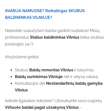
AVARIJA NAMUOSE? Reikalingas SKUBUS
BALDININKAS VILNIUJE?
Neleiskite sulaužytam baldui gadinti nuotaikos! Mūsų
profesionalus
Stalius baldininkas Vilnius
teikia skubias
paslaugas 24/7.
Atvykstame greitai:
Skubus
Baldų remontas Vilnius
ir taisymas.
Baldų surinkimas Vilniuje
net ir vėlyvą vakarą.
Konsultacijos dėl
Nestandartinių baldų gamyba
Vilnius
.
Ieškote ilgalaikės kokybės? Užsisakykite savo svajonių
Virtuvės baldai pagal užsakymą Vilnius
–