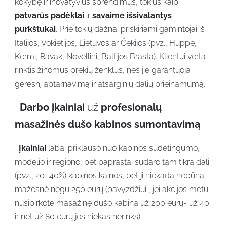
kokybę ir inovatyvius sprendimus, tokius kaip
patvarūs padėklai
ir
savaime išsivalantys
purkštukai
. Prie tokių dažnai priskiriami gamintojai iš
Italijos, Vokietijos, Lietuvos ar Čekijos (pvz., Huppe,
Kermi, Ravak, Novellini, Baltijos Brasta). Klientui verta
rinktis žinomus prekių ženklus, nes jie garantuoja
geresnį aptarnavimą ir atsarginių dalių prieinamumą.
Darbo įkainiai
už
profesionalų
masažinės dušo kabinos sumontavimą
Įkainiai
labai priklauso nuo kabinos sudėtingumo,
modelio ir regiono, bet paprastai sudaro tam tikrą dalį
(pvz., 20–40%) kabinos kainos, bet ji niekada nebūna
mažesnė negu 250 eurų (pavyzdžiui , jei akcijos metu
nusipirkote masažinę dušo kabiną už 200 eurų- už 40
ir net už 80 eurų jos niekas nerinks).