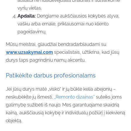
atstatome nusidėvėjusias briaunas ir sutvarkome
vyrių vietas.
Apdaila:
Dengiame aukščiausios kokybės alyva,
vašku arba emale, priklausomai nuo kliento
pageidavimų.
Mūsų meistrai, glaudžiai bendradarbiaudami su
www.uzsakymai.com
specialistais, užtikrina, kad jūsų
durys taps pagrindiniu namų akcentu.
Patikėkite darbus profesionalams
Jei jūsų durys matė „visko“ ir jų būklė kelia abejonių –
neskubėkite jų išmesti.
„Remonto dizainas“
suteiks joms
galimybę sužibėti iš naujo. Mes garantuojame skaidrią
kainą, aukščiausią kokybę ir individualų požiūrį į kiekvieną
objektą.