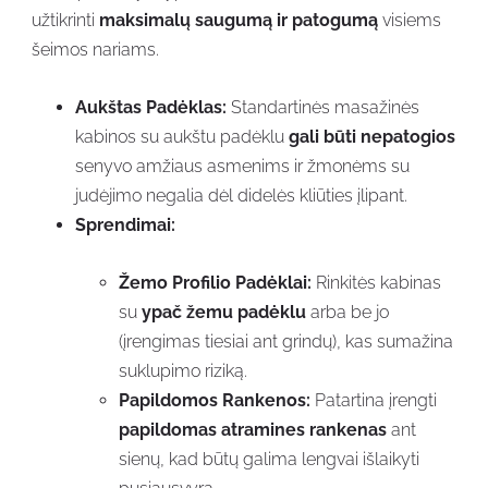
užtikrinti
maksimalų saugumą ir patogumą
visiems
šeimos nariams.
Aukštas Padėklas:
Standartinės masažinės
kabinos su aukštu padėklu
gali būti nepatogios
senyvo amžiaus asmenims ir žmonėms su
judėjimo negalia dėl didelės kliūties įlipant.
Sprendimai:
Žemo Profilio Padėklai:
Rinkitės kabinas
su
ypač žemu padėklu
arba be jo
(įrengimas tiesiai ant grindų), kas sumažina
suklupimo riziką.
Papildomos Rankenos:
Patartina įrengti
papildomas atramines rankenas
ant
sienų, kad būtų galima lengvai išlaikyti