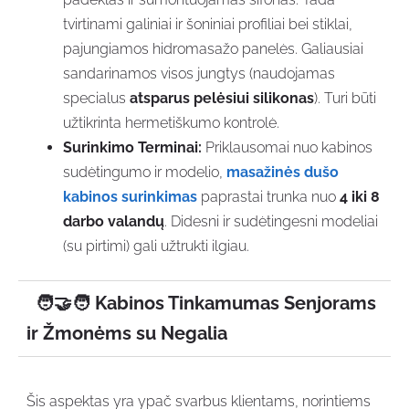
tvirtinami galiniai ir šoniniai profiliai bei stiklai,
pajungiamos hidromasažo panelės. Galiausiai
sandarinamos visos jungtys (naudojamas
specialus
atsparus pelėsiui silikonas
). Turi būti
užtikrinta hermetiškumo kontrolė.
Surinkimo Terminai:
Priklausomai nuo kabinos
sudėtingumo ir modelio,
masažinės dušo
kabinos surinkimas
paprastai trunka nuo
4 iki 8
darbo valandų
. Didesni ir sudėtingesni modeliai
(su pirtimi) gali užtrukti ilgiau.
🧑‍🤝‍🧑 Kabinos Tinkamumas Senjorams
ir Žmonėms su Negalia
Šis aspektas yra ypač svarbus klientams, norintiems