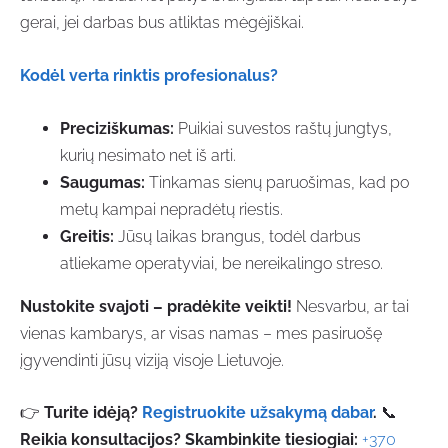
gerai, jei darbas bus atliktas mėgėjiškai.
Kodėl verta rinktis profesionalus?
Preciziškumas:
Puikiai suvestos raštų jungtys,
kurių nesimato net iš arti.
Saugumas:
Tinkamas sienų paruošimas, kad po
metų kampai nepradėtų riestis.
Greitis:
Jūsų laikas brangus, todėl darbus
atliekame operatyviai, be nereikalingo streso.
Nustokite svajoti – pradėkite veikti!
Nesvarbu, ar tai
vienas kambarys, ar visas namas – mes pasiruošę
įgyvendinti jūsų viziją visoje Lietuvoje.
👉
Turite idėją?
Registruokite užsakymą dabar
.
📞
Reikia konsultacijos? Skambinkite tiesiogiai:
+370