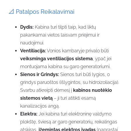
📐 Patalpos Reikalavimai
Dydis:
Kabina turi tilpti taip, kad liktų
pakankamai vietos laisvam priėjimui ir
naudojimui.
Ventiliacija:
Vonios kambaryje privalo būti
veiksminga ventiliacijos sistema
, ypač jei
montuojama kabina su garo generatoriumi.
Sienos ir Grindys:
Sienos turi būti lygios, o
grindys paruoštos (išlygintos, su hidroizoliacija).
Svarbu atkreipti dėmesį į
kabinos nuotėkio
sistemos vietą
– ji turi atitikti esamą
kanalizacijos angą.
Elektra:
Jei kabina turi elektroninę valdymo
plokštę, šviesą ar garo generatorių, reikalingas
atskiras,
įžemintas elektros įvadas
(paprastai