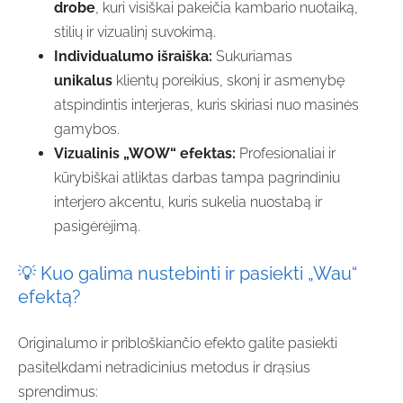
drobe
, kuri visiškai pakeičia kambario nuotaiką,
stilių ir vizualinį suvokimą.
Individualumo išraiška:
Sukuriamas
unikalus
klientų poreikius, skonį ir asmenybę
atspindintis interjeras, kuris skiriasi nuo masinės
gamybos.
Vizualinis „WOW“ efektas:
Profesionaliai ir
kūrybiškai atliktas darbas tampa pagrindiniu
interjero akcentu, kuris sukelia nuostabą ir
pasigėrėjimą.
💡
Kuo galima nustebinti ir pasiekti „Wau“
efektą?
Originalumo ir pribloškiančio efekto galite pasiekti
pasitelkdami netradicinius metodus ir drąsius
sprendimus: