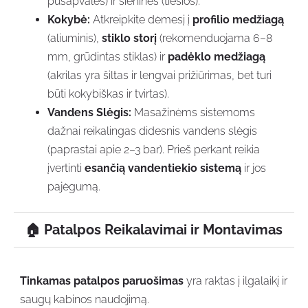
pusapvalės) ir sieninės (tiesios).
Kokybė:
Atkreipkite dėmesį į
profilio medžiagą
(aliuminis),
stiklo storį
(rekomenduojama 6–8
mm, grūdintas stiklas) ir
padėklo medžiagą
(akrilas yra šiltas ir lengvai prižiūrimas, bet turi
būti kokybiškas ir tvirtas).
Vandens Slėgis:
Masažinėms sistemoms
dažnai reikalingas didesnis vandens slėgis
(paprastai apie 2–3 bar). Prieš perkant reikia
įvertinti
esančią vandentiekio sistemą
ir jos
pajėgumą.
🏠 Patalpos Reikalavimai ir Montavimas
Tinkamas patalpos paruošimas
yra raktas į ilgalaikį ir
saugų kabinos naudojimą.