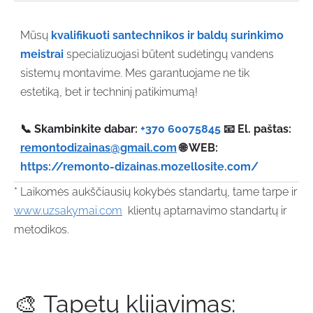
Mūsų
kvalifikuoti santechnikos ir baldų surinkimo
meistrai
specializuojasi būtent sudėtingų vandens
sistemų montavime. Mes garantuojame ne tik
estetiką, bet ir techninį patikimumą!
📞 Skambinkite dabar:
+370 60075845
📧 El. paštas:
remontodizainas@gmail.com
🌐 WEB:
https://remonto-dizainas.mozellosite.com/
* Laikomės aukščiausių kokybės standartų, tame tarpe ir
www.uzsakymai.com
klientų aptarnavimo standartų ir
metodikos.
🎨 Tapetų klijavimas: