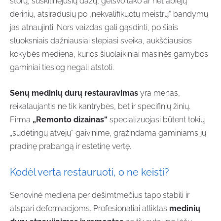
storų, suskilinėjusių dažų, gelsvo lako ar net abiejų
derinių, atsiradusių po „nekvalifikuotų meistrų“ bandymų
jas atnaujinti. Nors vaizdas gali gąsdinti, po šiais
sluoksniais dažniausiai slepiasi sveika, aukščiausios
kokybės mediena, kurios šiuolaikiniai masinės gamybos
gaminiai tiesiog negali atstoti.
Senų medinių durų restauravimas
yra menas,
reikalaujantis ne tik kantrybės, bet ir specifinių žinių.
Firma
„Remonto dizainas“
specializuojasi būtent tokių
„sudėtingų atvejų“ gaivinime, grąžindama gaminiams jų
pradinę prabangą ir estetinę vertę.
Kodėl verta restauruoti, o ne keisti?
Senovinė mediena per dešimtmečius tapo stabili ir
atspari deformacijoms. Profesionaliai atliktas
medinių