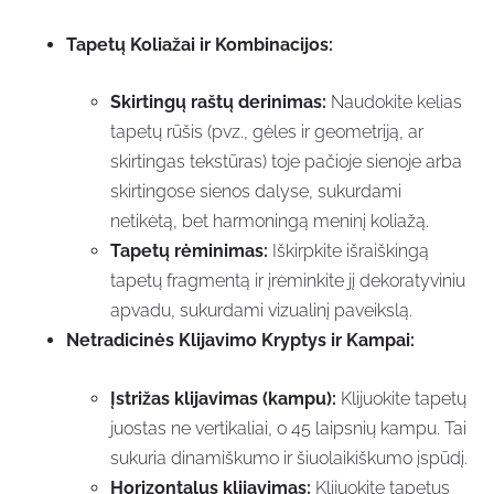
Tapetų Koliažai ir Kombinacijos:
Skirtingų raštų derinimas:
Naudokite kelias
tapetų rūšis (pvz., gėles ir geometriją, ar
skirtingas tekstūras) toje pačioje sienoje arba
skirtingose sienos dalyse, sukurdami
netikėtą, bet harmoningą meninį koliažą.
Tapetų rėminimas:
Iškirpkite išraiškingą
tapetų fragmentą ir įrėminkite jį dekoratyviniu
apvadu, sukurdami vizualinį paveikslą.
Netradicinės Klijavimo Kryptys ir Kampai:
Įstrižas klijavimas (kampu):
Klijuokite tapetų
juostas ne vertikaliai, o 45 laipsnių kampu. Tai
sukuria dinamiškumo ir šiuolaikiškumo įspūdį.
Horizontalus klijavimas:
Klijuokite tapetus