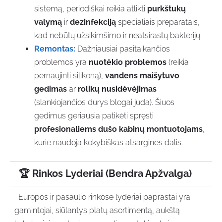
sistemą, periodiškai reikia atlikti
purkštukų
valymą
ir
dezinfekciją
specialiais preparatais,
kad nebūtų užsikimšimo ir neatsirastų bakterijų.
Remontas:
Dažniausiai pasitaikančios
problemos yra
nuotėkio problemos
(reikia
pernaujinti silikoną),
vandens maišytuvo
gedimas
ar
rolikų nusidėvėjimas
(slankiojančios durys blogai juda). Šiuos
gedimus geriausia patikėti spręsti
profesionaliems dušo kabinų montuotojams
,
kurie naudoja kokybiškas atsargines dalis.
🏆 Rinkos Lyderiai (Bendra Apžvalga)
Europos ir pasaulio rinkose lyderiai paprastai yra
gamintojai, siūlantys platų asortimentą, aukštą