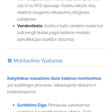
230 V) su RCD apsauga. Svarbu laikytis visų
elektros saugumo reikalavimų drėgnose
patalpose.
Vandentiekis:
Karšto ir šalto vandens įvadai turi
būti įrengti tiksliai pagal kabinos modelio
specifikacijas (aukštį ir atstumą).
🛠️ Montavimo Ypatumai
Kokybiškas masažinės dušo kabinos montavimas
yra sudėtingas procesas, reikalaujantis tikslumo ir
profesionalumo.
Surinkimo Eiga
:
Pirmiausia surenkamas
padėklas ir sumontuojamas sifonas. Tada