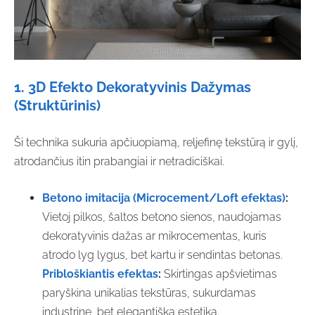
1.
3D Efekto Dekoratyvinis Dažymas
(Struktūrinis)
Ši technika sukuria apčiuopiamą, reljefinę tekstūrą ir gylį,
atrodančius itin prabangiai ir netradiciškai.
Betono imitacija (Microcement/Loft efektas)
:
Vietoj pilkos, šaltos betono sienos, naudojamas
dekoratyvinis dažas ar mikrocementas, kuris
atrodo lyg lygus, bet kartu ir sendintas betonas.
Pribloškiantis efektas
:
Skirtingas apšvietimas
paryškina unikalias tekstūras, sukurdamas
industrinę, bet elegantišką estetiką.