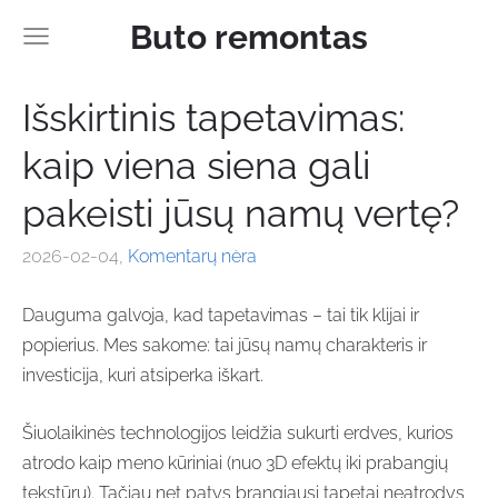
Buto remontas
Išskirtinis tapetavimas:
kaip viena siena gali
pakeisti jūsų namų vertę?
2026-02-04,
Komentarų nėra
Dauguma galvoja, kad tapetavimas – tai tik klijai ir
popierius. Mes sakome: tai jūsų namų charakteris ir
investicija, kuri atsiperka iškart.
Šiuolaikinės technologijos leidžia sukurti erdves, kurios
atrodo kaip meno kūriniai (nuo 3D efektų iki prabangių
tekstūrų). Tačiau net patys brangiausi tapetai neatrodys