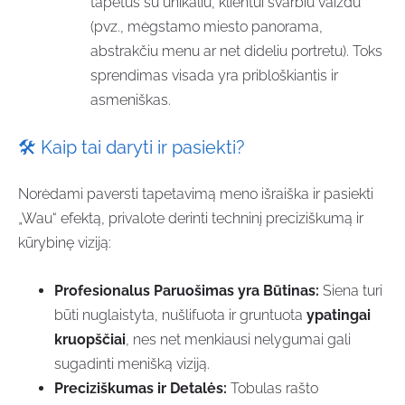
tapetus su unikaliu, klientui svarbiu vaizdu
(pvz., mėgstamo miesto panorama,
abstrakčiu menu ar net dideliu portretu). Toks
sprendimas visada yra pribloškiantis ir
asmeniškas.
🛠️
Kaip tai daryti ir pasiekti?
Norėdami paversti tapetavimą meno išraiška ir pasiekti
„Wau“ efektą, privalote derinti techninį preciziškumą ir
kūrybinę viziją:
Profesionalus Paruošimas yra Būtinas:
Siena turi
būti nuglaistyta, nušlifuota ir gruntuota
ypatingai
kruopščiai
, nes net menkiausi nelygumai gali
sugadinti menišką viziją.
Preciziškumas ir Detalės:
Tobulas rašto