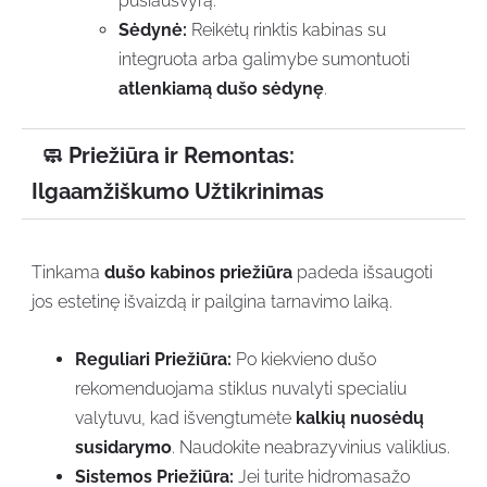
pusiausvyrą.
Sėdynė:
Reikėtų rinktis kabinas su
integruota arba galimybe sumontuoti
atlenkiamą dušo sėdynę
.
🧼 Priežiūra ir Remontas:
Ilgaamžiškumo Užtikrinimas
Tinkama
dušo kabinos priežiūra
padeda išsaugoti
jos estetinę išvaizdą ir pailgina tarnavimo laiką.
Reguliari Priežiūra:
Po kiekvieno dušo
rekomenduojama stiklus nuvalyti specialiu
valytuvu, kad išvengtumėte
kalkių nuosėdų
susidarymo
. Naudokite neabrazyvinius valiklius.
Sistemos Priežiūra:
Jei turite hidromasažo