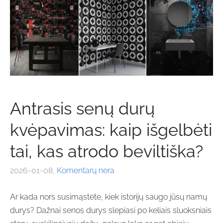
Antrasis senų durų
kvėpavimas: kaip išgelbėti
tai, kas atrodo beviltiška?
2026-01-08,
Komentarų nėra
Ar kada nors susimąstėte, kiek istorijų saugo jūsų namų
durys? Dažnai senos durys slepiasi po keliais sluoksniais