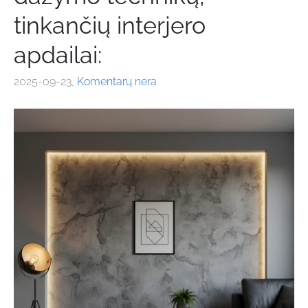
tinkančių interjero
apdailai:
2025-09-23,
Komentarų nėra