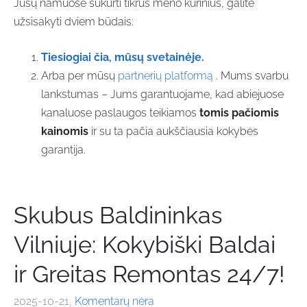
Jūsų namuose sukurti tikrus meno kūrinius, galite
užsisakyti dviem būdais:
Tiesiogiai čia, mūsų svetainėje.
Arba per mūsų
partnerių platformą
. Mums svarbu
lankstumas – Jums garantuojame, kad abiejuose
kanaluose paslaugos teikiamos
tomis pačiomis
kainomis
ir su ta pačia aukščiausia kokybės
garantija.
Skubus Baldininkas
Vilniuje: Kokybiški Baldai
ir Greitas Remontas 24/7!
2025-10-21,
Komentarų nėra