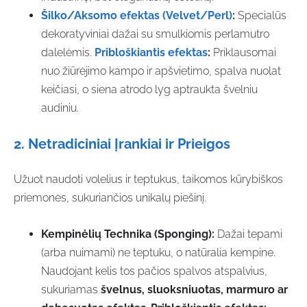
Šilko/Aksomo efektas (Velvet/Perl)
:
Specialūs
dekoratyviniai dažai su smulkiomis perlamutro
dalelėmis.
Pribloškiantis efektas
:
Priklausomai
nuo žiūrėjimo kampo ir apšvietimo, spalva nuolat
keičiasi, o siena atrodo lyg aptraukta švelniu
audiniu.
2. Netradiciniai Įrankiai ir Prieigos
Užuot naudoti volelius ir teptukus, taikomos kūrybiškos
priemonės, sukuriančios unikalų piešinį.
Kempinėlių Technika (Sponging):
Dažai tepami
(arba nuimami) ne teptuku, o natūralia kempine.
Naudojant kelis tos pačios spalvos atspalvius,
sukuriamas
švelnus, sluoksniuotas, marmuro ar