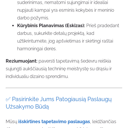
suderinimas, nematomi sujungimai ir idealiai
nupjauti kampai yra esminis kokybės ir meninio
darbo požymis.
Kūrybinis Planavimas (Eskizas):
Prieš pradedant
darbus, sukurkite detalų projektą, kad
užtikrintumėte, jog apšvietimas ir skirtingi raštai
harmoningai derės.
Reziumuojant:
paversti tapetavimą šedevru reiškia
sujungti aukščiausią techninę meistrystę su drąsiu ir
individualiu dizaino sprendimu.
✅
Pasirinkite Jums Patogiausią Paslaugų
Užsakymo Būdą
Mūsų
išskirtines tapetavimo paslaugas
, leidžiančias