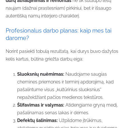
durų atnaujinimas ir remontas
ne tik sutaupo lėšų
naujam (dažnai prastesniam) pirkiniui, bet ir išsaugo
autentišką namų interjero charakterį.
Profesionalus darbo planas: kaip mes tai
darome?
Norint pasiekti tobulą rezultatą, kai durys buvo dažytos
kelis kartus, būtina griežta darbų eiga:
Sluoksnių nuėmimas:
Naudojame saugias
chemines priemones ir terminį apdorojimą, kad
pašalintume visus „kultūrinius sluoksnius“
nepažeidžiant pačios medienos tekstūros.
Šlifavimas ir valymas:
Atidengiame gryną medį,
pašalinamas senas lakas ir dėmes.
Defektų šalinimas:
Užpildome įtrūkimus,