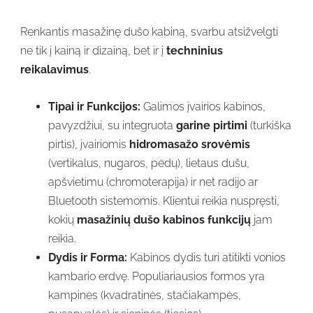
Renkantis masažinę dušo kabiną, svarbu atsižvelgti
ne tik į kainą ir dizainą, bet ir į
techninius
reikalavimus
.
Tipai ir Funkcijos:
Galimos įvairios kabinos,
pavyzdžiui, su integruota
garine pirtimi
(turkiška
pirtis), įvairiomis
hidromasažo srovėmis
(vertikalus, nugaros, pėdų), lietaus dušu,
apšvietimu (chromoterapija) ir net radijo ar
Bluetooth sistemomis. Klientui reikia nuspręsti,
kokių
masažinių dušo kabinos funkcijų
jam
reikia.
Dydis ir Forma:
Kabinos dydis turi atitikti vonios
kambario erdvę. Populiariausios formos yra
kampinės (kvadratinės, stačiakampės,