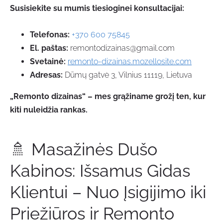
Susisiekite su mumis tiesioginei konsultacijai:
Telefonas:
+370 600 75845
El. paštas:
remontodizainas@gmail.com
Svetainė:
remonto-dizainas.mozellosite.com
Adresas:
Dūmų gatvė 3, Vilnius 11119, Lietuva
„Remonto dizainas“ – mes grąžiname grožį ten, kur
kiti nuleidžia rankas.
🚿 Masažinės Dušo
Kabinos: Išsamus Gidas
Klientui – Nuo Įsigijimo iki
Priežiūros ir Remonto