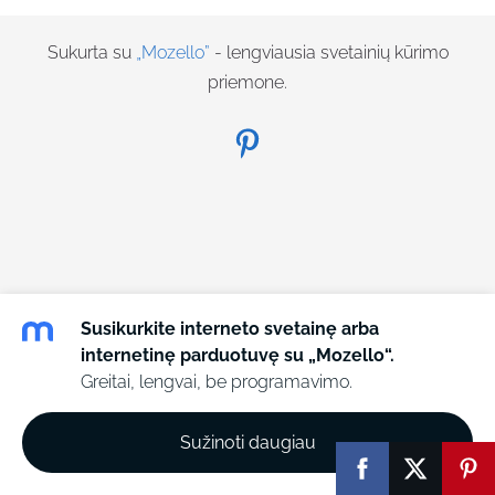
Sukurta su
„Mozello”
- lengviausia svetainių kūrimo
priemone.
Susikurkite interneto svetainę arba
internetinę parduotuvę su „Mozello“.
Greitai, lengvai, be programavimo.
Sužinoti daugiau